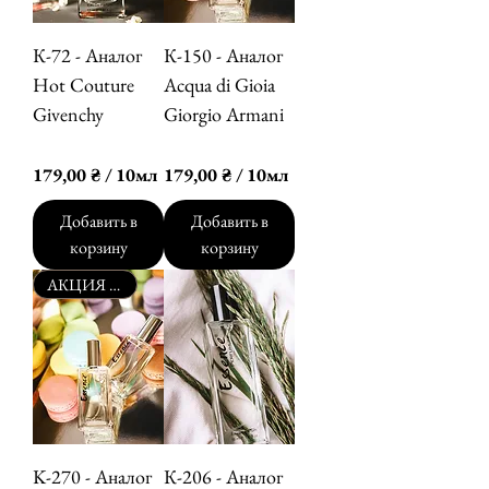
1
1
0
0
М
М
К-72 - Аналог
К-150 - Аналог
и
и
Hot Couture
Acqua di Gioia
л
л
Givenchy
Giorgio Armani
л
л
и
и
Цена
Цена
179,00 ₴
179,00 ₴
л
л
179,00 ₴
/
10мл
179,00 ₴
/
10мл
и
и
1
1
т
т
7
7
Добавить в
Добавить в
р
р
9
9
корзину
корзину
ы
ы
,
,
АКЦИЯ -50%
0
0
0
0
₴
₴
з
з
а
а
1
1
0
0
М
М
K-270 - Аналог
К-206 - Аналог