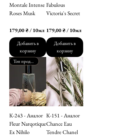
и
и
Montale Intense
Fabulous
л
л
Roses Musk
Victoria`s Secret
л
л
и
и
Цена
Цена
179,00 ₴
179,00 ₴
л
л
179,00 ₴
/
10мл
179,00 ₴
/
10мл
и
и
1
1
т
т
7
7
Добавить в
Добавить в
р
р
9
9
корзину
корзину
ы
ы
,
,
Топ продаж
0
0
0
0
₴
₴
з
з
а
а
1
1
0
0
М
М
К-243 - Аналог
К-151 - Аналог
и
и
Fleur Narqotique
Chance Eau
л
л
Ex Nihilo
Tendre Chanel
л
л