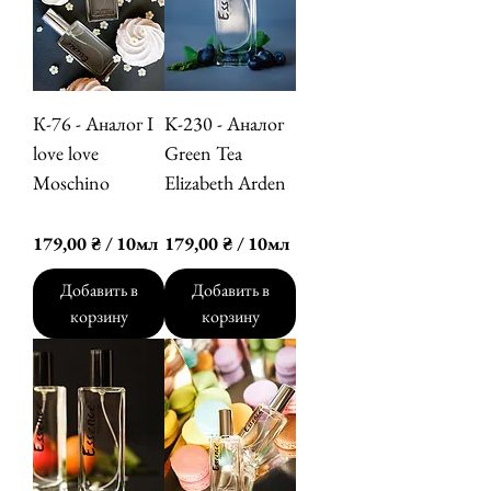
К-76 - Аналог I
K-230 - Аналог
love love
Green Tea
Moschino
Elizabeth Arden
Цена
Цена
179,00 ₴
179,00 ₴
179,00 ₴
/
10мл
179,00 ₴
/
10мл
1
1
7
7
Добавить в
Добавить в
9
9
корзину
корзину
,
,
0
0
0
0
₴
₴
з
з
а
а