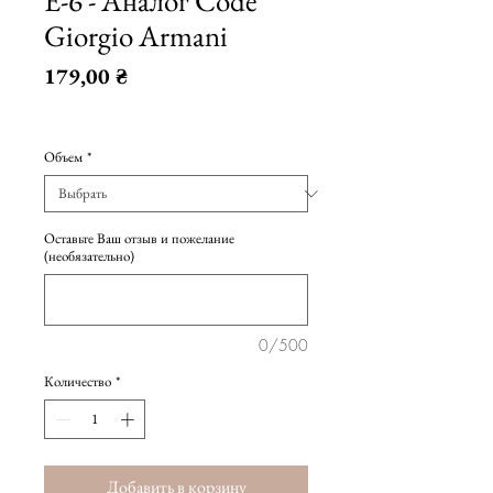
E-6 - Аналог Code
Giorgio Armani
Цена
179,00 ₴
179,00 ₴
/
10мл
179,00 ₴
Объем
*
за
10
Миллилитры
Оставьте Ваш отзыв и пожелание
(необязательно)
0/500
Количество
*
Добавить в корзину