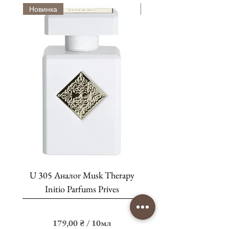
Оплата
Новинка
Новинка
• Оплата картами
Visa / MasterCard
(LiqPay)
•
Накладений платіж
•
Готівкою кур'єру
(Кропивницький)
U 305 Аналог Musk Therapy
Аналог Black Afg
Initio Parfums Prives
Цена
179,00 ₴
179,00 ₴
/
10мл