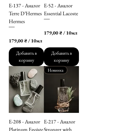
Е-137 - Аналог
E-52 - Аналог
Terre D’Hermes
Essential Lacoste
Hermes
Цена
179,00 ₴
Цена
179,00 ₴
179,00 ₴
/
10мл
1
179,00 ₴
/
10мл
7
1
9
7
Добавить в
Добавить в
,
9
корзину
корзину
0
,
0
Новинка
0
0
₴
з
₴
а
з
1
а
0
1
М
0
и
М
Е-208 - Аналог
E-217 - Аналог
л
и
Platinum Egoiste
Stronger with