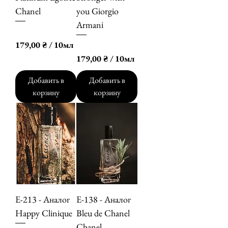
л
л
Chanel
you Giorgio
и
л
л
Armani
и
Цена
179,00 ₴
и
л
т
Цена
179,00 ₴
/
10мл
179,00 ₴
и
р
1
т
179,00 ₴
/
10мл
ы
7
р
1
9
ы
7
Добавить в
Добавить в
,
9
корзину
корзину
0
,
0
0
0
₴
з
₴
а
з
1
а
0
1
М
0
и
М
Е-213 - Аналог
E-138 - Аналог
л
и
Happy Clinique
Bleu de Chanel
л
л
Chanel
и